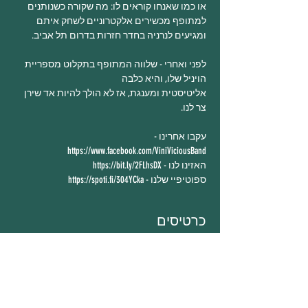
או כמו שאנחו קוראים לו: מה שקורה כשנותנים 
ומגיעים לנרניה בחדר חזרות בדרום תל אביב.

לפני ואחרי - שלווה המתופף בתקלוט מספריית 
אליטיסטית ומענגת, אז לא הולך להיות אד שירן 
צר לנו.

עקבו אחרינו - 
https://www.facebook.com/ViniViciousBand
האזינו לנו - 
https://bit.ly/2FLhsDX
ספוטיפיי שלנו - 
https://spoti.fi/304YCka
כרטיסים
המכירה הסתיימה
סוג כרטיס
Vini Vicious 22.2.20