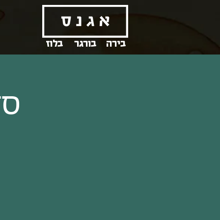
בירה
בורגר
בלוז
סד