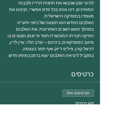
להיטי ענק שכבשו את תחנות הרדיו ולבבות 
המאזינים, זיכו אותו בכל פרס אפשרי, וקיבעו את 
מעמדו במוסיקה הישראלית.

האלבום החדש הוא תוצאה של ניסוי ותעייה 
במהלך חמש השנים האחרונות. את האלבום 
הפיקה חברתו המוכשרת תמר אייזנמן ומנגנים בו 
מיטב המוסיקאים, ביניהם – יונדב הלוי, עדן לדין, 
דניאל קורן, פיליפ דיזק ואף תמר בעצמה.

במקביל ליציאת האלבום יוצא ברמן במופע חדש.

כרטיסים
הכרטיסים אזלו
סוג כרטיס
אריק ברמן 26.12
פרטים נוספים
מחיר