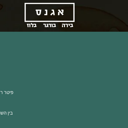
בירה
בורגר
בלוז
פיטר רו
בין השי