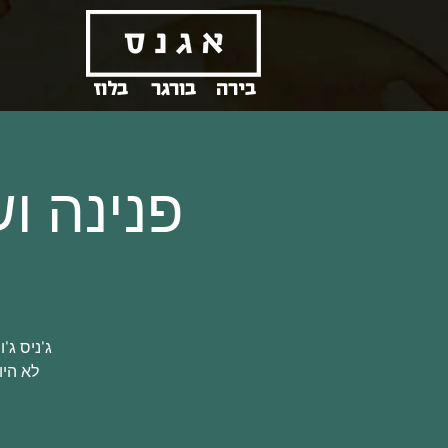
בירה
בורגר
בלוז
פנינה וש
ג'ניס ג'
לא היו