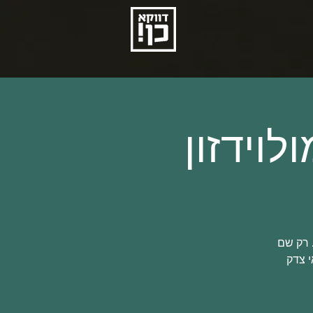
לוידזון
. רק שם
י צדק