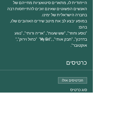
הייחודית לו, מתארים סיטואציות מחייהם של 
האנשים הפשוטים שאינם זוכים להתייחסות רבה 
בחברה הישראלית של ימינו.
במופע יבצע לב את מיטב שירים האהובים שלו, 
בהם: 
"נוסע וחוזר", "שש שעות", "אריה ורותי", "נוגע 
בדרכון", "חבק אותי", ,"My Girl"  "כחול וירוק"," 
אוקטובר". 
כרטיסים
הכרטיסים אזלו
סוג כרטיס
עמיר לב 3.5.19
פרטים נוספים
מחיר