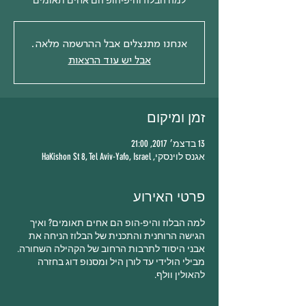
למה הבלוז והיפ-הופ הם אחים תאומים
אנחנו מתנצלים אבל ההרשמה מלאה.
אבל יש עוד הרצאות
זמן ומיקום
13 בדצמ׳ 2017, 21:00
אגנס לוינסקי, HaKishon St 8, Tel Aviv-Yafo, Israel
פרטי האירוע
למה הבלוז והיפ-הופ הם אחים תאומים? ואיך
הגישה הרוחנית והתכנית של הבלוז הניחה את
אבני היסוד לתרבות הרחוב של הקהילה השחורה.
מבילי הולידי עד לורן היל ומסנופ דוג בחזרה
להאולין וולף.