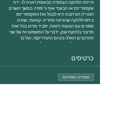
הייתה הלהקה הצמודה הבאמת ראויה לו - דה
אקספריינס או הבאנד אוף ג'יפסיז. במשך השנים
הנטייה הנרחבת היא לבטל את האקספריינס
ביחס ללהקה שהגיעה אחריה. קוואמי, שאינו
מסכים עם הטענה הזאת, יסביר מדוע בכל זאת
מדובר בלהקת ענק, ידבר על המשמעויות של שני
ההרכבים האלה בקיום ההנדריקסי, ועל כך
שבעצם אין לנו באמת סיבות לריב.
כרטיסים
המכירה הסתיימה
סוג כרטיס
?ג'ימי הנדריקס, אבל למה לריב
פרטים נוספים
מחיר