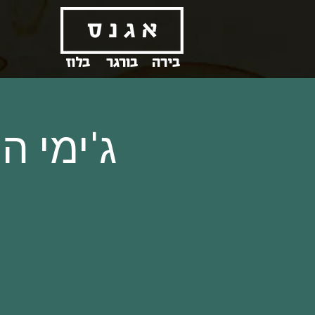
בירה
בורגר
בלוז
ג'ימי ה