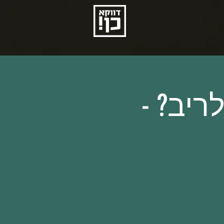
ריב? -